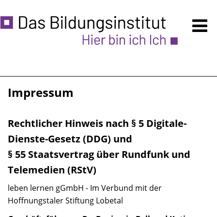
Kursprogramm
Anmeldung
Über uns
Impressum
Ermäßigungen
Rechtlicher Hinweis nach § 5 Digitale-
Unsere Räume - auch VERMIETUNG
Dienste-Gesetz (DDG) und
Zugänglichkeit
§ 55 Staatsvertrag über Rundfunk und
Telemedien (RStV)
Häufige Fragen
leben lernen gGmbH - Im Verbund mit der
Hinweise
Hoffnungstaler Stiftung Lobetal