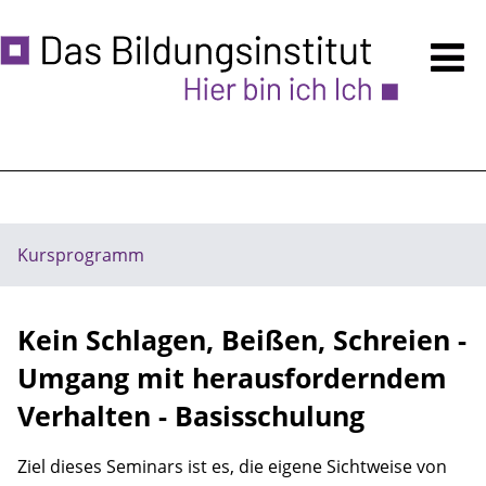
Kursprogramm
Anmeldung
Über uns
Ermäßigungen
Kursprogramm
Unsere Räume - auch VERMIETUNG
Kein Schlagen, Beißen, Schreien -
Zugänglichkeit
Umgang mit herausforderndem
Häufige Fragen
Verhalten - Basisschulung
Hinweise
Ziel dieses Seminars ist es, die eigene Sichtweise von