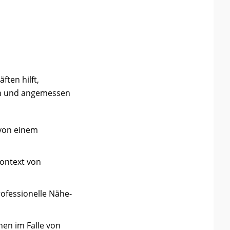
ften hilft,
en und angemessen
 von einem
ontext von
ofessionelle Nähe-
en im Falle von