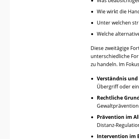
Was beabsichtige
Wie wirkt die Han
Unter welchen st
Welche alternati
Diese zweitägige Fort
unterschiedliche F
zu handeln. Im Foku
Verständnis und 
Übergriff oder ei
Rechtliche Grun
Gewaltprävention 
Prävention im Al
Distanz-Regulatio
Intervention im E