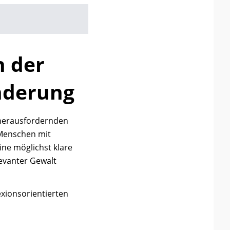
n der
nderung
 herausfordernden
 Menschen mit
ne möglichst klare
levanter Gewalt
exionsorientierten