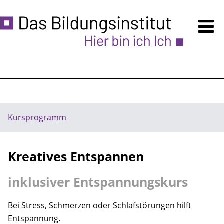
Kursprogramm
Anmeldung
Über uns
Ermäßigungen
Kursprogramm
Unsere Räume - auch VERMIETUNG
Kreatives Entspannen
Zugänglichkeit
inklusiver Entspannungskurs
Häufige Fragen
Hinweise
Bei Stress, Schmerzen oder Schlafstörungen hilft
Entspannung.