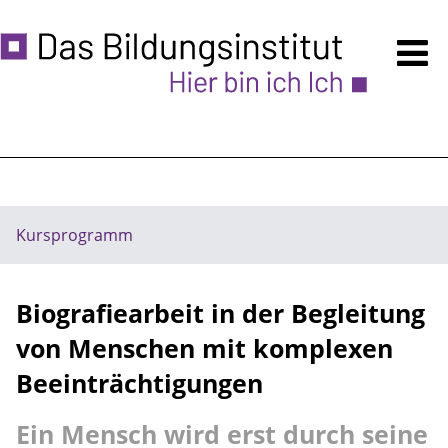
Kursprogramm
Anmeldung
Über uns
Ermäßigungen
Kursprogramm
Unsere Räume - auch VERMIETUNG
Biografiearbeit in der Begleitung
Zugänglichkeit
von Menschen mit komplexen
Häufige Fragen
Beeinträchtigungen
Hinweise
Ein Mensch wird erst durch seine