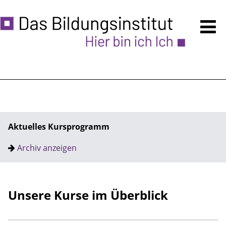
Kursprogramm
Anmeldung
Über uns
Ermäßigungen
Aktuelles Kursprogramm
Unsere Räume - auch VERMIETUNG
Archiv anzeigen
Zugänglichkeit
Häufige Fragen
Unsere Kurse im Überblick
Hinweise