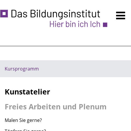
Kursprogramm
Anmeldung
Über uns
Ermäßigungen
Kursprogramm
Unsere Räume - auch VERMIETUNG
Kunstatelier
Zugänglichkeit
Freies Arbeiten und Plenum
Häufige Fragen
Hinweise
Malen Sie gerne?