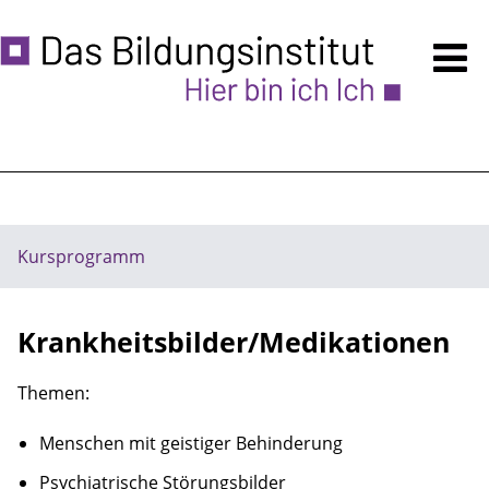
Kursprogramm
Anmeldung
Über uns
Ermäßigungen
Kursprogramm
Unsere Räume - auch VERMIETUNG
Krankheitsbilder/Medikationen
Zugänglichkeit
Häufige Fragen
Themen:
Menschen mit geistiger Behinderung
Hinweise
Psychiatrische Störungsbilder