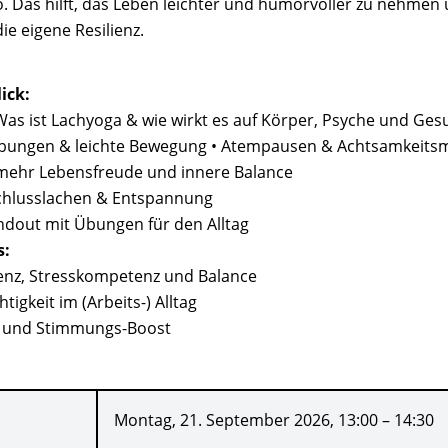
 Das hilft, das Leben leichter und humorvoller zu nehmen 
ie eigene Resilienz.
ick:
Was ist Lachyoga & wie wirkt es auf Körper, Psyche und Ges
hübungen & leichte Bewegung • Atempausen & Achtsamkeit
r mehr Lebensfreude und innere Balance
hlusslachen & Entspannung
andout mit Übungen für den Alltag
s:
ienz, Stresskompetenz und Balance
tigkeit im (Arbeits-) Alltag
- und Stimmungs-Boost
Montag, 21. September 2026, 13:00 – 14:30