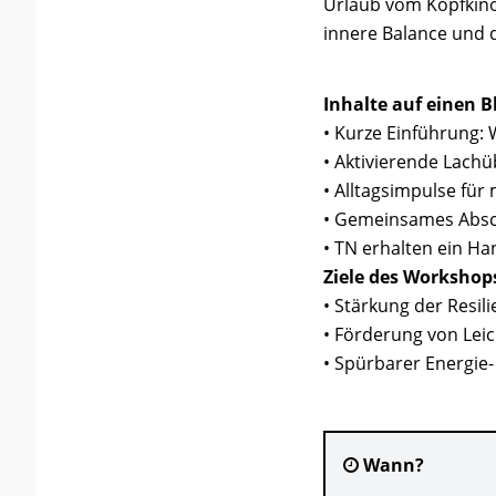
Urlaub vom Kopfkino.
innere Balance und d
Inhalte auf einen Bl
• Kurze Einführung: 
• Aktivierende Lac
• Alltagsimpulse fü
• Gemeinsames Absc
• TN erhalten ein H
Ziele des Workshop
• Stärkung der Resil
• Förderung von Leich
• Spürbarer Energie
Wann?