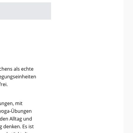
chens als echte
wegungseinheiten
frei.
bungen, mit
chyoga-Übungen
 den Alltag und
g denken. Es ist