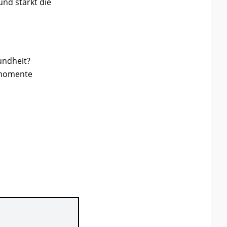
und stärkt die
undheit?
smomente