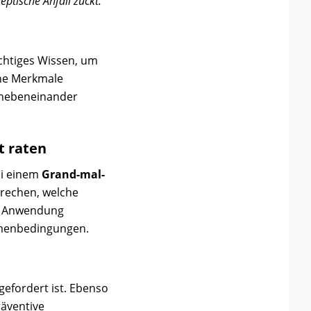
leptische Anfall zuckt.“
ichtiges Wissen, um
che Merkmale
s nebeneinander
t raten
bei einem
Grand-mal-
prechen, welche
ie Anwendung
menbedingungen.
gefordert ist. Ebenso
räventive