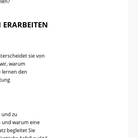
llen?
N ERARBEITEN
nterscheidet sie von
 wir, warum
ie lernen den
tung
 und zu
 und warum eine
tz begleitet Sie