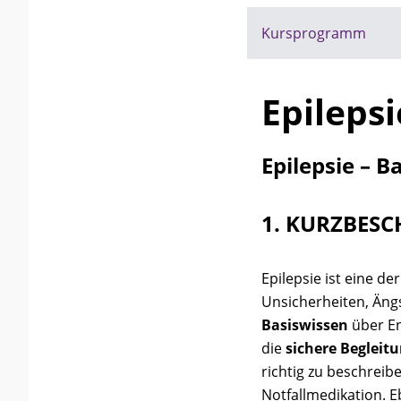
Kursprogramm
Epileps
Epilepsie – B
1. KURZBES
Epilepsie ist eine d
Unsicherheiten, Äng
Basiswissen
über En
die
sichere Begleit
richtig zu beschreib
Notfallmedikation. E