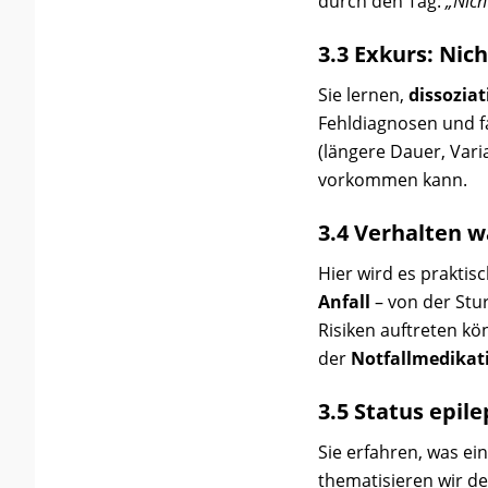
durch den Tag:
„Nicht
3.3 Exkurs: Nich
Sie lernen,
dissoziat
Fehldiagnosen und f
(längere Dauer, Vari
vorkommen kann.
3.4 Verhalten w
Hier wird es praktisc
Anfall
– von der Stu
Risiken auftreten kö
der
Notfallmedikat
3.5 Status epil
Sie erfahren, was ei
thematisieren wir d