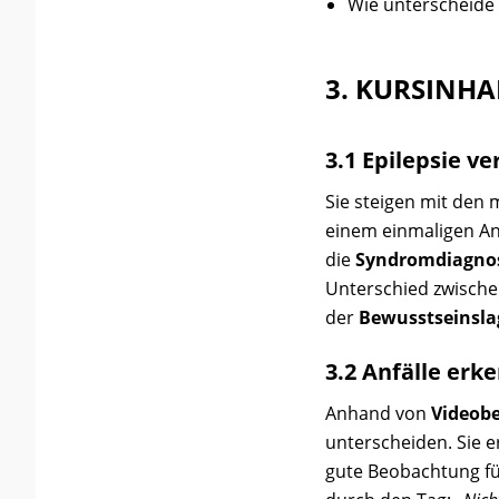
Wie unterscheide i
3. KURSINHA
3.1 Epilepsie v
Sie steigen mit den 
einem einmaligen Anf
die
Syndromdiagno
Unterschied zwisch
der
Bewusstseinsla
3.2 Anfälle erk
Anhand von
Videobe
unterscheiden. Sie e
gute Beobachtung für