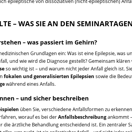
ch epileptische von dissoziativen (nicht-epileptischen) Anfä
LTE – WAS SIE AN DEN SEMINARTAGE
erstehen – was passiert im Gehirn?
medizinischen Grundlagen ein: Was ist eine Epilepsie, was u
all, und wie wird die Diagnose gestellt? Gemeinsam klären
se
so wichtig ist – und warum nicht jeder Anfall gleich ist. S
en
fokalen und generalisierten Epilepsien
sowie die Bedeu
ge
während eines Anfalls.
ennen – und sicher beschreiben
ispielen
üben Sie, verschiedene Anfallsformen zu erkennen
rfahren, worauf es bei der
Anfallsbeschreibung
ankommt –
 die ärztliche Behandlung entscheidend ist. Ein zentraler Sa