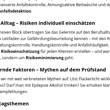
sserte Anfallskontrolle, Atmungsaktive Bettwäsche und de
Anfallsdetektion
.
 Alltag – Risiken individuell einschätzen
nsiven Block übertragen Sie das Gelernte auf den Berufsallta
s Leitfaden zur Gefährdungsbeurteilung kennen – mit den Kr
ltungskontrolle, Handlungskontrolle und Anfallshäufigkeit. 
e Risikoeinschätzung
für jeden Klienten erstellen – und wa
s, sondern um
Risikominimierung
geht.
dernde Faktoren – Mythen auf dem Prüfstand
 mit weit verbreiteten Mythen auf: Löst Flackerlicht wirklic
ko? Darf man mit Epilepsie Alkohol trinken? Sie erhalten kla
sempfehlungen.
lltagsthemen