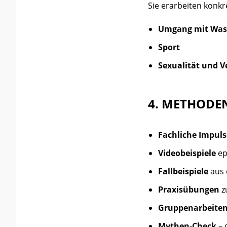
Sie erarbeiten konk
Umgang mit Was
Sport
Sexualität und 
4. METHODE
Fachliche Impuls
Videobeispiele
ep
Fallbeispiele
aus 
Praxisübungen
z
Gruppenarbeite
Mythen-Check
– 