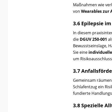
Maßnahmen wie verbe
von
Wearables zur 
3.6 Epilepsie im
In diesem praxisinte
die
DGUV 250-001
al
Bewusstseinslage, Ha
Sie eine
individuell
um Risikoausschlus
3.7 Anfallsför
Gemeinsam räumen wir
Schlafentzug ein Risi
fundierte Handlung
3.8 Spezielle A