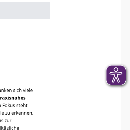
nken sich viele
raxisnahes
 Fokus steht
älle zu erkennen,
is zur
lltägliche