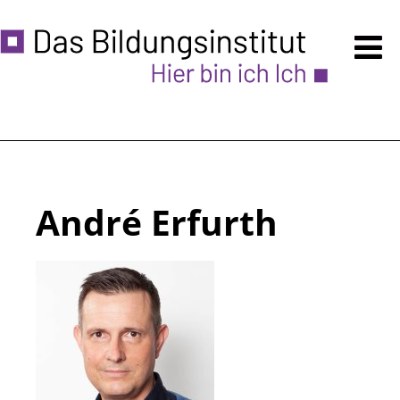
Kursprogramm
Anmeldung
Über uns
Ermäßigungen
André Erfurth
Unsere Räume - auch VERMIETUNG
Zugänglichkeit
Häufige Fragen
Hinweise