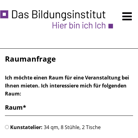
Kursprogramm
Anmeldung
Über uns
Raumanfrage
Ermäßigungen
Ich möchte einen Raum für eine Veranstaltung bei
Unsere Räume - auch VERMIETUNG
Ihnen mieten. Ich interessiere mich für folgenden
Raum:
Raumanfrage
Raum*
Zugänglichkeit
Häufige Fragen
Kunstatelier:
34 qm, 8 Stühle, 2 Tische