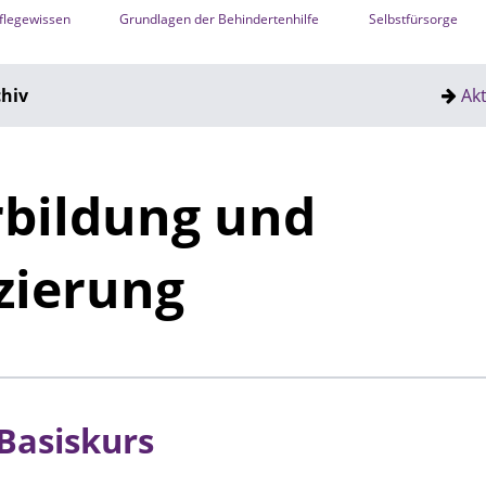
flegewissen
Grundlagen der Behindertenhilfe
Selbstfürsorge
hiv
Ak
rbildung und
izierung
Basiskurs